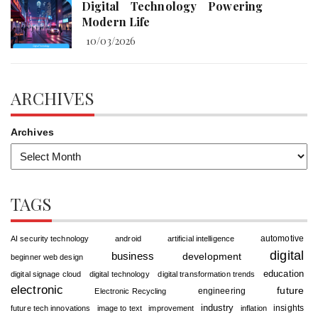
Digital Technology Powering
Modern Life
10/03/2026
ARCHIVES
Archives
TAGS
automotive
AI security technology
android
artificial intelligence
digital
business
development
beginner web design
education
digital signage cloud
digital technology
digital transformation trends
electronic
future
engineering
Electronic Recycling
industry
insights
future tech innovations
image to text
improvement
inflation