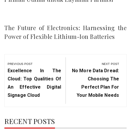
The Future of Electronics: Harnessing the
Power of Flexible Lithium-Ion Batteries
Post
navigation
PREVIOUS POST
NEXT POST
Previous
Next
Excellence In The
No More Data Dread:
Post:
Post:
Cloud: Top Qualities Of
Choosing The
An Effective Digital
Perfect Plan For
Signage Cloud
Your Mobile Needs
RECENT POSTS